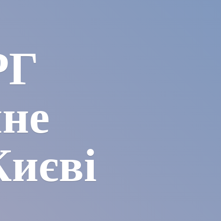
РГ
чне
Києві