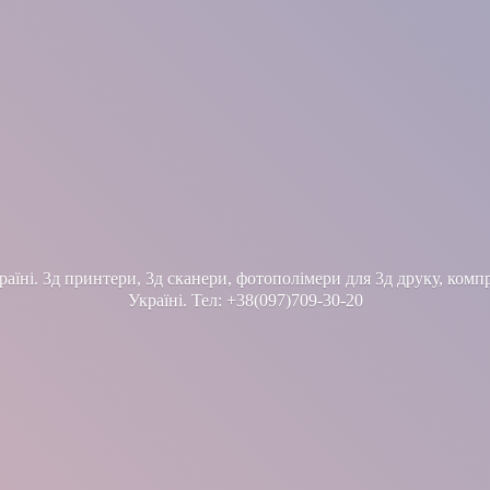
їні. 3д принтери, 3д сканери, фотополімери для 3д друку, компр
Україні. Тел: +38(097)709-30-20