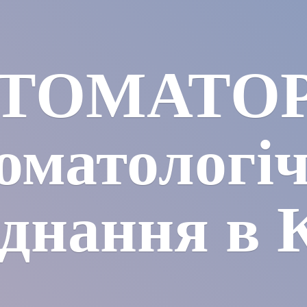
ТОМАТО
оматологі
днання в 