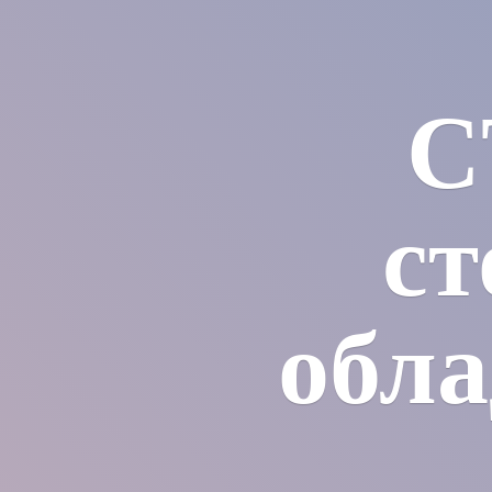
С
ст
обла